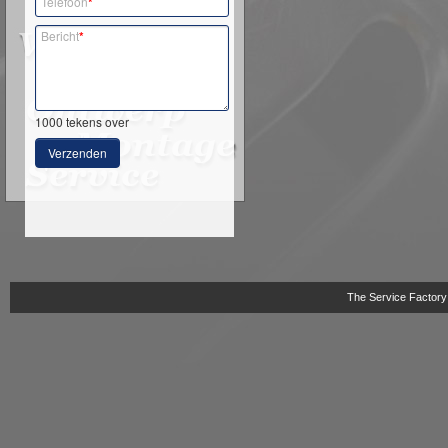
Telefoon
*
Bericht
*
1000
tekens over
Verzenden
The Service Factory