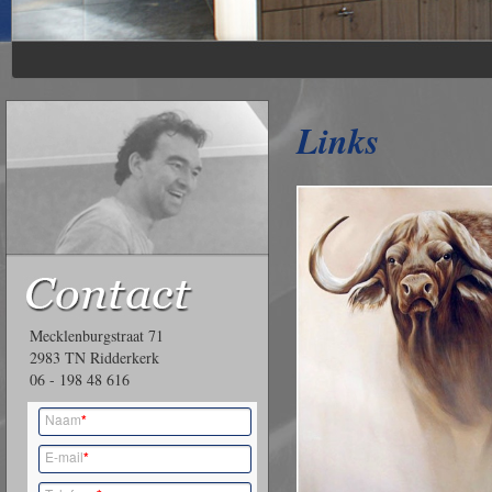
.
Links
Mecklenburgstraat 71
2983 TN Ridderkerk
06 - 198 48 616
Naam
*
E-mail
*